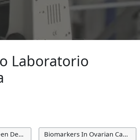
io Laboratorio
a
Progetto Alpha Screen Deficit Di Alfa1 Antitripsina Una Malattia Raramente Diagnosticata: Best Practice A Confronto
Biomarkers In Ovarian Cancer