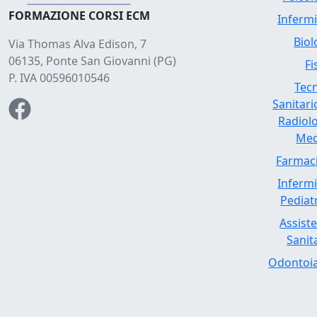
FORMAZIONE CORSI ECM
Inferm
Bio
Via Thomas Alva Edison, 7
06135, Ponte San Giovanni (PG)
Fi
P. IVA 00596010546
Tec
Sanitari
Radiol
Med
Farmac
Inferm
Pediat
Assist
Sanit
Odontoia