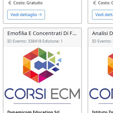
Costo:
Gratuito
Costo:
Vedi dettaglio
Vedi det
Emofilia E Concentrati Di Fattore Viii Ad Emivita Prolungata: Un Anno Dopo
ID Evento:
338418
Edizione:
1
ID Evento:
Dynamicom Education Srl