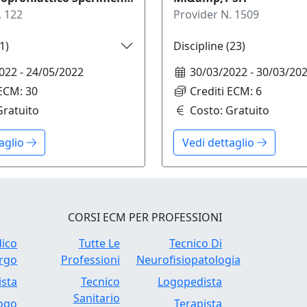
.
122
Provider N.
1509
1
)
Discipline (
23
)
022
-
24/05/2022
30/03/2022
-
30/03/20
 ECM:
30
Crediti ECM:
6
Gratuito
Costo:
Gratuito
taglio
Vedi dettaglio
CORSI ECM PER PROFESSIONI
ico
Tutte Le
Tecnico Di
rgo
Professioni
Neurofisiopatologia
ista
Tecnico
Logopedista
Sanitario
logo
Terapista