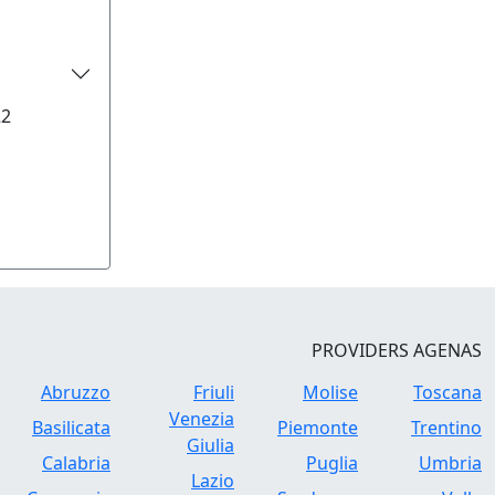
22
PROVIDERS AGENAS
Abruzzo
Friuli
Molise
Toscana
Venezia
Basilicata
Piemonte
Trentino
Giulia
Calabria
Puglia
Umbria
Lazio