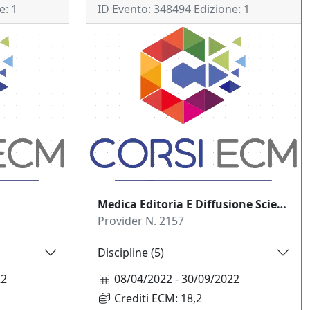
e:
1
ID Evento:
348494
Edizione:
1
Medica Editoria E Diffusione Scientifica Srl
Provider N.
2157
Discipline (
5
)
22
08/04/2022
-
30/09/2022
Crediti ECM:
18,2