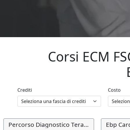
Corsi ECM FS
Crediti
Costo
Percorso Diagnostico Terapeutico Assistenziale (Pdta) Per La Gestione Della Diverticolite Acuta Non Complicata
Ebp Car