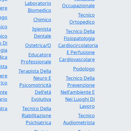
Laboratorio
Occupazionale
iere
Biomedico
Tecnico
logo
Chimico
Ortopedico
sico
Igienista
Tecnico Della
nico
Dentale
Fisiopatologia
o Di
Ostetrica/O
Cardiocircolatoria
ogia
E Perfusione
Educatore
ica
Cardiovascolare
Professionale
ista
Podologo
Terapista Della
iere
Neuro E
Tecnico Della
rico
Psicomotricità
Prevenzione
ente
Dell'età
Nell'ambiente E
ario
Evolutiva
Nei Luoghi Di
Lavoro
tra
Tecnico Della
Riabilitazione
Tecnico
Psichiatrica
Audiometrista