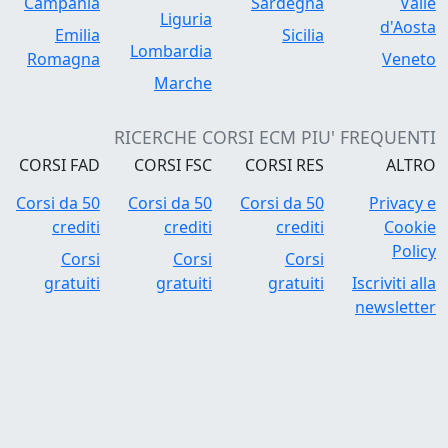
Campania
Sardegna
Valle
Liguria
d'Aosta
Emilia
Sicilia
Lombardia
Romagna
Veneto
Marche
RICERCHE CORSI ECM PIU' FREQUENTI
CORSI FAD
CORSI FSC
CORSI RES
ALTRO
Corsi da 50
Corsi da 50
Corsi da 50
Privacy e
crediti
crediti
crediti
Cookie
Policy
Corsi
Corsi
Corsi
gratuiti
gratuiti
gratuiti
Iscriviti alla
newsletter