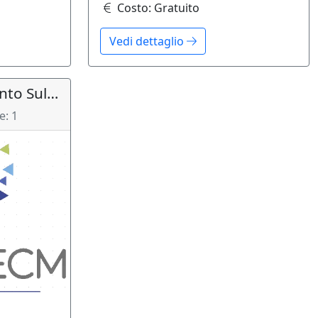
Costo:
Gratuito
Vedi dettaglio
Gruppo Miglioramento Sul Percorso Diagnostico Terapeutico Assistenziale - Gruppo Oncologico Multidisciplinare Urologico Presidi Pistoia E Pescia
e:
1