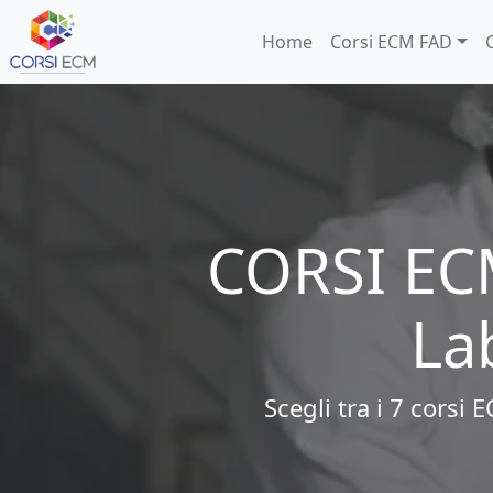
Home
Corsi ECM FAD
CORSI EC
La
Scegli tra i
7
corsi E