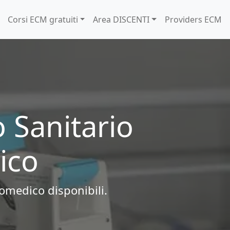
Corsi ECM gratuiti
Area DISCENTI
Providers ECM
 Sanitario
ico
Biomedico
disponibili.