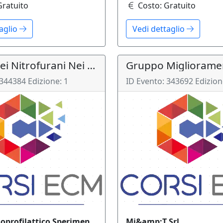
Gratuito
Costo:
Gratuito
taglio
Vedi dettaglio
Analisi Dei Nitrofurani Nei Mangimi E Acque Di Abbeverata: Passaggio Da Tecniche Analitiche Semplici A Strumentazioni Complesse
344384
Edizione:
1
ID Evento:
343692
Edizion
Istituto Zooprofilattico Sperimentale Lombardia - Emilia Romagna
Mi&amp;T Srl