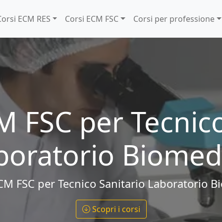
Corsi ECM RES
Corsi ECM FSC
Corsi per professione
M FSC per
Tecnico
boratorio Biomed
CM FSC per
Tecnico Sanitario Laboratorio 
Scopri i corsi