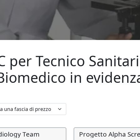
C per
Tecnico Sanitar
Biomedico
in evidenz
diology Team