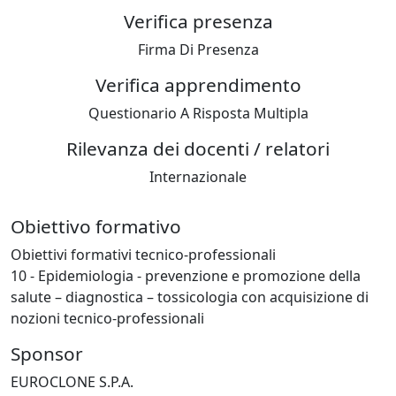
Verifica presenza
M.COSTANZA
SBRANA
TOMASO
Firma Di Presenza
SBRTMS84D04G628B
RELATORE
VILLA
CARLA
VLLCRL68C68D969U
RELATORE
Verifica apprendimento
Questionario A Risposta Multipla
Rilevanza dei docenti / relatori
Internazionale
Obiettivo formativo
Obiettivi formativi tecnico-professionali
10 - Epidemiologia - prevenzione e promozione della
salute – diagnostica – tossicologia con acquisizione di
nozioni tecnico-professionali
Sponsor
EUROCLONE S.P.A.