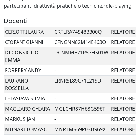
partecipanti di attività pratiche o tecniche,role-playing
Docenti
CERIOTTI
LAURA
CRTLRA74S48B300Q
RELATORE
CIOFANI
GIANNI
CFNGNN82M14E463O
RELATORE
DI CONSIGLIO
DCNMME71P57H501W
RELATORE
EMMA
FORRERY
ANDY
-
RELATORE
LAURANO
LRNRSL89C71L219D
RELATORE
ROSSELLA
LETASIAVA
SILVIA
-
RELATORE
MAGLIARO
CHIARA
MGLCHR87H68G596T
RELATORE
MARKUS
JAN
-
RELATORE
MUNARI
TOMASO
MNRTMS69P03D969X
RELATORE
ROVIDA
RVDMCS64H57F205W
RELATORE